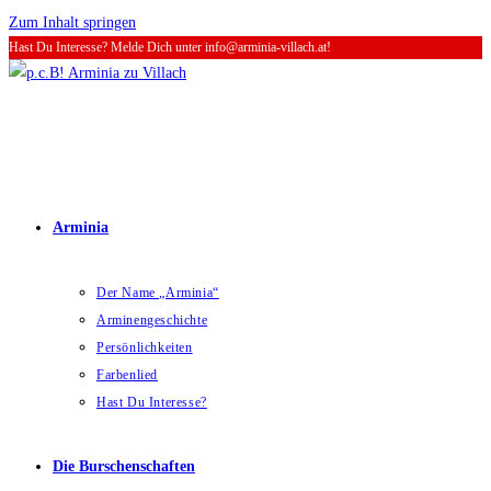
Zum Inhalt springen
Hast Du Interesse? Melde Dich unter info@arminia-villach.at!
Arminia
Der Name „Arminia“
Arminengeschichte
Persönlichkeiten
Farbenlied
Hast Du Interesse?
Die Burschenschaften