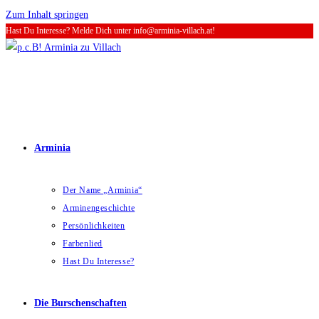
Zum Inhalt springen
Hast Du Interesse? Melde Dich unter info@arminia-villach.at!
Arminia
Der Name „Arminia“
Arminengeschichte
Persönlichkeiten
Farbenlied
Hast Du Interesse?
Die Burschenschaften