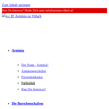
Zum Inhalt springen
Hast Du Interesse? Melde Dich unter info@arminia-villach.at!
Arminia
Der Name „Arminia“
Arminengeschichte
Persönlichkeiten
Farbenlied
Hast Du Interesse?
Die Burschenschaften