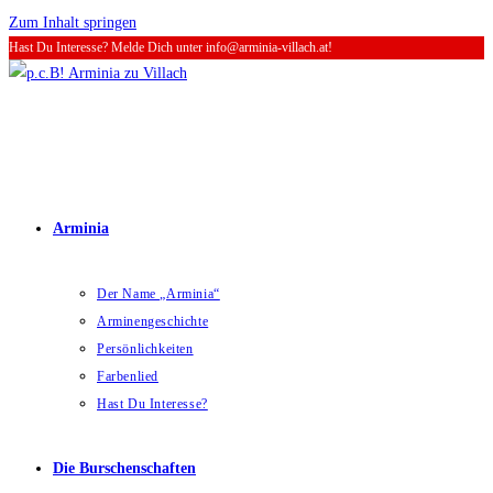
Zum Inhalt springen
Hast Du Interesse? Melde Dich unter info@arminia-villach.at!
Arminia
Der Name „Arminia“
Arminengeschichte
Persönlichkeiten
Farbenlied
Hast Du Interesse?
Die Burschenschaften