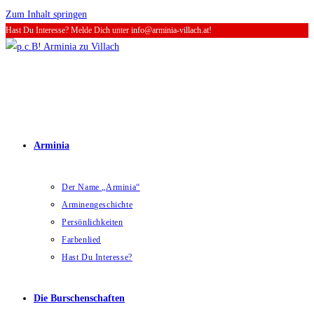
Zum Inhalt springen
Hast Du Interesse? Melde Dich unter info@arminia-villach.at!
Arminia
Der Name „Arminia“
Arminengeschichte
Persönlichkeiten
Farbenlied
Hast Du Interesse?
Die Burschenschaften