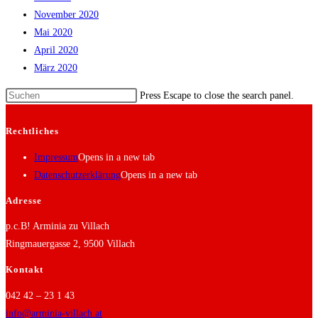
November 2020
Mai 2020
April 2020
März 2020
Press Escape to close the search panel.
Rechtliches
Impressum
Opens in a new tab
Datenschutzerklärung
Opens in a new tab
Adresse
p.c.B! Arminia zu Villach
Ringmauergasse 2, 9500 Villach
Kontakt
042 42 – 23 1 43
info@arminia-villach.at