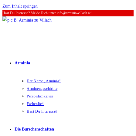
Zum Inhalt springen
Hast Du Interesse? Melde Dich unter info@arminia-villach.at!
Arminia
Der Name „Arminia“
Arminengeschichte
Persönlichkeiten
Farbenlied
Hast Du Interesse?
Die Burschenschaften